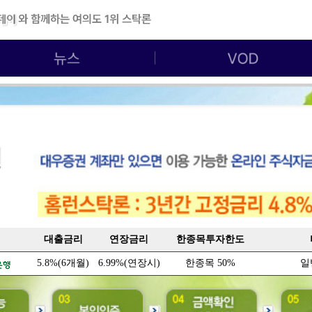
대출금리
연장금리
한종목투자한도
5.8%(6개월)
6.99%(연장시)
한종목 50%
일